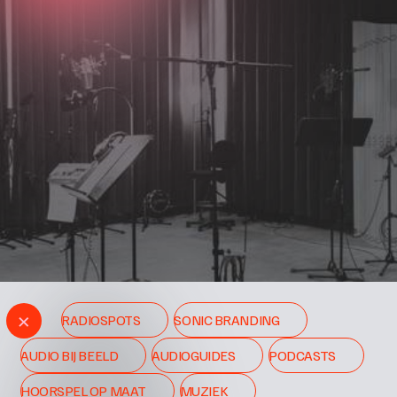
×
RADIOSPOTS
SONIC BRANDING
AUDIO BIJ BEELD
AUDIOGUIDES
PODCASTS
HOORSPEL OP MAAT
MUZIEK