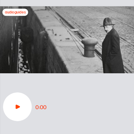
audioguides
0:00