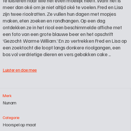
te luisteren naar wie het even moeilijk heeft. Want het is 
meer dan oké om je niet altijd oké te voelen. Fred en Lisa 
zijn twee rioolratten. Ze vullen hun dagen met mopjes 
maken, eten zoeken en rondhangen. Op een dag 
ontdekken ze in het riool een beschimmelde affiche met 
een foto van een grote blauwe beer en het opschrift 
‘Gezocht: Warme William.’ En zo vertrekken Fred en Lisa op 
een zoektocht die loopt langs donkere rioolgangen, een 
bos vol verdrietige dieren en vers gebakken cake ...
Luister en doe mee
Merk
Nunam
Categorie
Hoorspel op maat