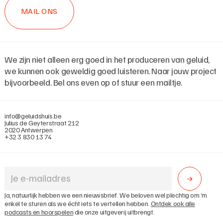
MAIL ONS
We zijn niet alleen erg goed in het produceren van geluid,
we kunnen ook geweldig goed luisteren. Naar jouw project
bijvoorbeeld. Bel ons even op of stuur een mailtje.
info@geluidshuis.be
Julius de Geyterstraat 212
2020 Antwerpen
+32 3 830 13 74
Ja, natuurlijk hebben we een nieuwsbrief. We beloven wel plechtig om ‘m
enkel te sturen als we écht iets te vertellen hebben.
Ontdek ook alle
podcasts en hoorspelen
die onze uitgeverij uitbrengt.