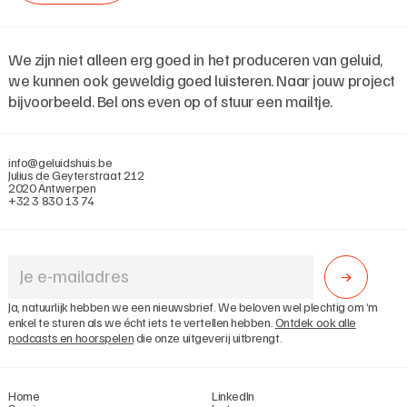
We zijn niet alleen erg goed in het produceren van geluid,
we kunnen ook geweldig goed luisteren. Naar jouw project
bijvoorbeeld. Bel ons even op of stuur een mailtje.
info@geluidshuis.be
Julius de Geyterstraat 212
2020 Antwerpen
+32 3 830 13 74
Ja, natuurlijk hebben we een nieuwsbrief. We beloven wel plechtig om ‘m
enkel te sturen als we écht iets te vertellen hebben.
Ontdek ook alle
podcasts en hoorspelen
die onze uitgeverij uitbrengt.
Home
LinkedIn