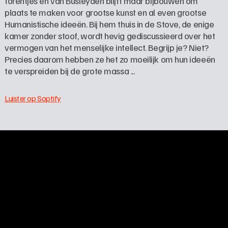
torentjes en van Busleyden blijft maar bijbouwen om 
plaats te maken voor grootse kunst en al even grootse 
Humanistische ideeën. Bij hem thuis in de Stove, de enige 
kamer zonder stoof, wordt hevig gediscussieerd over het 
vermogen van het menselijke intellect. Begrijp je? Niet? 
Precies daarom hebben ze het zo moeilijk om hun ideeën 
te verspreiden bij de grote massa ...
Luister op Soptify