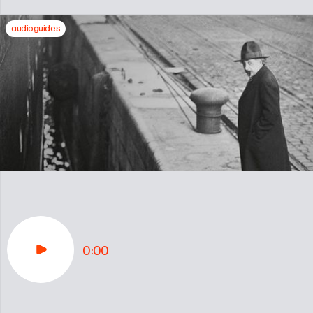
audioguides
0:00