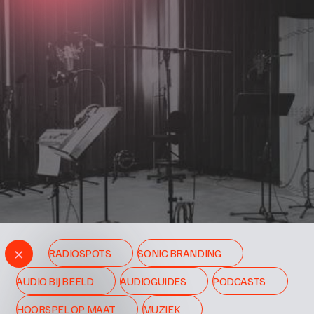
×
RADIOSPOTS
SONIC BRANDING
AUDIO BIJ BEELD
AUDIOGUIDES
PODCASTS
HOORSPEL OP MAAT
MUZIEK